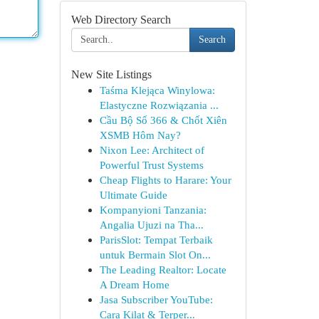
Web Directory Search
Search
New Site Listings
Taśma Klejąca Winylowa:
Elastyczne Rozwiązania ...
Cầu Bộ Số 366 & Chốt Xiên
XSMB Hôm Nay?
Nixon Lee: Architect of
Powerful Trust Systems
Cheap Flights to Harare: Your
Ultimate Guide
Kompanyioni Tanzania:
Angalia Ujuzi na Tha...
ParisSlot: Tempat Terbaik
untuk Bermain Slot On...
The Leading Realtor: Locate
A Dream Home
Jasa Subscriber YouTube:
Cara Kilat & Terper...