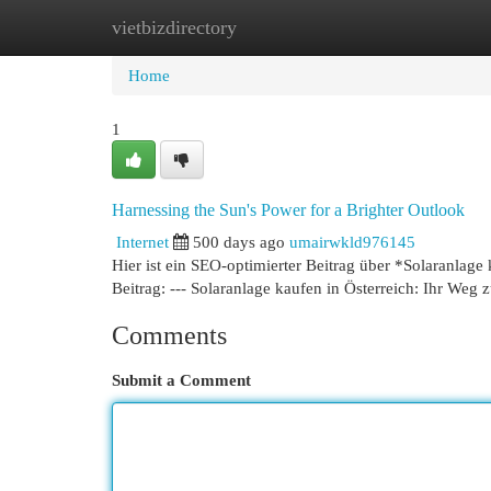
vietbizdirectory
Home
New Site Listings
Add Site
Cat
Home
1
Harnessing the Sun's Power for a Brighter Outlook
Internet
500 days ago
umairwkld976145
Hier ist ein SEO-optimierter Beitrag über *Solaranlage
Beitrag: --- Solaranlage kaufen in Österreich: Ihr Weg 
Comments
Submit a Comment