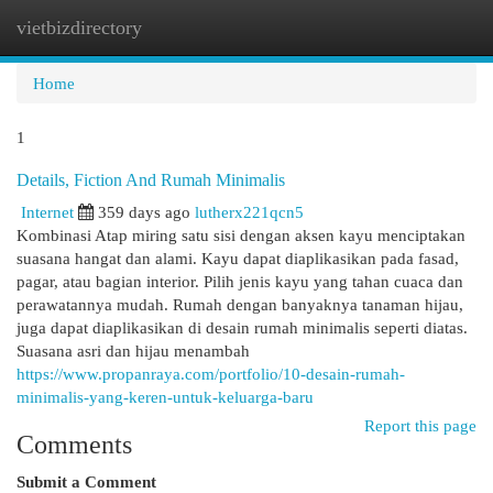
vietbizdirectory
Togg
navi
Home
1
Details, Fiction And Rumah Minimalis
Internet
359 days ago
lutherx221qcn5
Kombinasi Atap miring satu sisi dengan aksen kayu menciptakan
suasana hangat dan alami. Kayu dapat diaplikasikan pada fasad,
pagar, atau bagian interior. Pilih jenis kayu yang tahan cuaca dan
perawatannya mudah. Rumah dengan banyaknya tanaman hijau,
juga dapat diaplikasikan di desain rumah minimalis seperti diatas.
Suasana asri dan hijau menambah
https://www.propanraya.com/portfolio/10-desain-rumah-
minimalis-yang-keren-untuk-keluarga-baru
Report this page
Comments
Submit a Comment