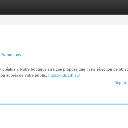
egories
Register
Login
 Promotions
réatifs ? Notre boutique en ligne propose une vaste sélection de objet
tion auprès de votre public.
https://fr.higift.eu/
Report 