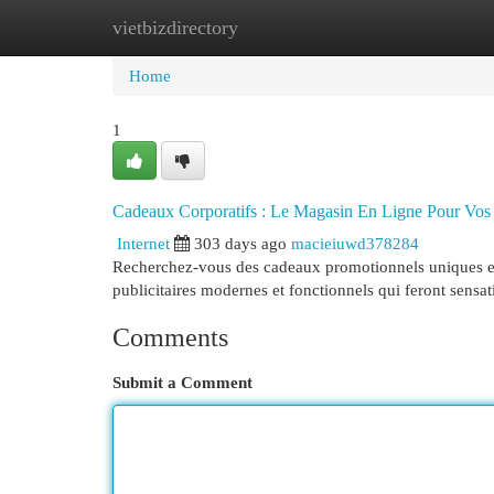
vietbizdirectory
Home
New Site Listings
Add Site
Cat
Home
1
Cadeaux Corporatifs : Le Magasin En Ligne Pour Vos
Internet
303 days ago
macieiuwd378284
Recherchez-vous des cadeaux promotionnels uniques et c
publicitaires modernes et fonctionnels qui feront sensa
Comments
Submit a Comment