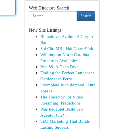
Web Directory Search
Search
New Site Listings
Bitmain vs. Avalon: A Crypto
Battle
Soi Cầu MB - Hai Nháy Đỉnh
Wilmington North Carolina
Properties Available:...
Vital89: A Deep Dive
Finding the Perfect Landscape
Gardener in Perth
I complete such demand . Our
goal is ...
The Trajectory of Video
Streaming: Predictions
Was bedeutet Beste Seo
Agentur tun?
SEO Marketing That Builds
Lasting Success