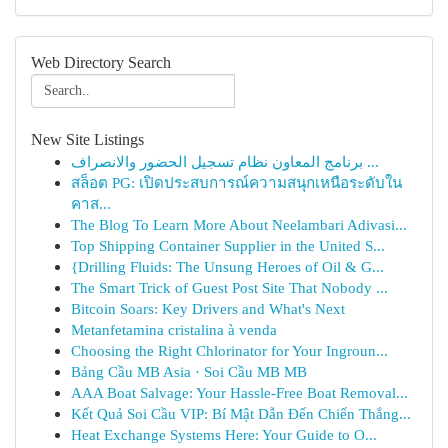
Web Directory Search
New Site Listings
برنامج المعاون نظام تسجيل الحضور والانصراف ...
สล็อต PG: เปิดประสบการณ์ความสนุกเหนือระดับใน
คาส...
The Blog To Learn More About Neelambari Adivasi...
Top Shipping Container Supplier in the United S...
{Drilling Fluids: The Unsung Heroes of Oil & G...
The Smart Trick of Guest Post Site That Nobody ...
Bitcoin Soars: Key Drivers and What's Next
Metanfetamina cristalina à venda
Choosing the Right Chlorinator for Your Ingroun...
Bảng Cầu MB Asia · Soi Cầu MB MB
AAA Boat Salvage: Your Hassle-Free Boat Removal...
Kết Quả Soi Cầu VIP: Bí Mật Dẫn Đến Chiến Thắng...
Heat Exchange Systems Here: Your Guide to O...