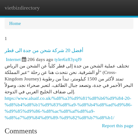
vietbizdirectory
Togg
navi
Home
1
أفضل 20 شركة شحن من جدة الى قطر
Internet
206 days ago
tyler6z83yqf9
تختلف عملية الشحن من جدة إلى قطر كلياً عن الشحن من الرياض
أو الشرقية. نحن نتحدث هنا عن رحلة “عبر المملكة” (Cross-
Kingdom Journey) تمتد لأكثر من 1500 كيلومتر، تبدأ من رطوبة
البحر الأحمر في جدة، وتصعد جبال الطائف، لتعبر صحراء نجد، وصولاً
إلى ضفاف الخليج العربي في الدوحة.
https://www.alsaif.co.uk/%d8%a3%d9%81%d8%b6%d9%84-20-
%d8%b4%d8%b1%d9%83%d8%a9-%d8%b4%d8%ad%d9%86-
%d9%85%d9%86-%d8%ac%d8%af%d8%a9-
%d8%a7%d9%84%d9%89-%d9%82%d8%b7%d8%b1/
Report this page
Comments