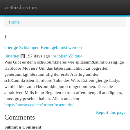
vietbizdirectory
Togg
navi
Home
1
Gierige Schlampen Beim gebumst werden
Internet
197 days ago
joschkah655dul4
Was Gibt es denn sch&ouml;neres wie spitzenm&auml;&szlig;ige
Hardcore Movies? Um das tats&auml;chlich zu begreifen,
gen&uuml;gt h&auml;ufig der erste Ausflug auf der
sch&auml;rfsten Hardcore Tube des Web. Extrem gierige Ladys
werden hier zum H&ouml;hepunkt rangenommen. Dass die
attraktiven Milfs beim Begatten extrem affentittengeil ausflippen,
muss guy gesehen haben. Allein aus dem
https://pornos.cc/performer/rosemarie/
Report this page
Comments
Submit a Comment