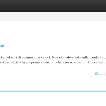
egories
Register
Login
gay
 velocità di connessione veloci. Non ci credere solo sulla parola - pr
si per iniziare la tua prima video clip chat con sconosciuti. Clicca sul p
Report 