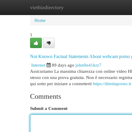
vietbizdirectory
Home
New Site Listings
Add Site
Cat
Home
1
Not Known Factual Statements About webcam porno 
Internet
89 days ago
john0n41krz7
Assicuriamo La massima chiarezza con online video HD e
stesso con una prova gratuita. Non è necessario registrar
qui sotto per iniziare a connetterti
https://direttaporno.it
Comments
Submit a Comment