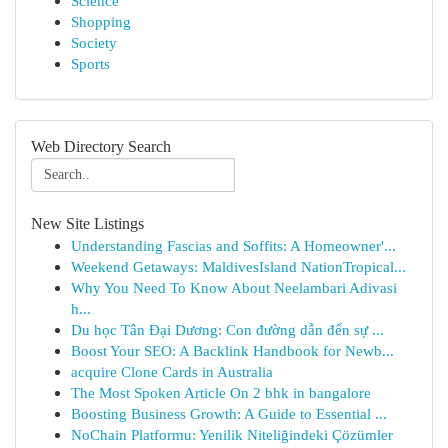
Science
Shopping
Society
Sports
Web Directory Search
New Site Listings
Understanding Fascias and Soffits: A Homeowner'...
Weekend Getaways: MaldivesIsland NationTropical...
Why You Need To Know About Neelambari Adivasi
h...
Du học Tân Đại Dương: Con đường dẫn đến sự ...
Boost Your SEO: A Backlink Handbook for Newb...
acquire Clone Cards in Australia
The Most Spoken Article On 2 bhk in bangalore
Boosting Business Growth: A Guide to Essential ...
NoChain Platformu: Yenilik Niteliğindeki Çözümler