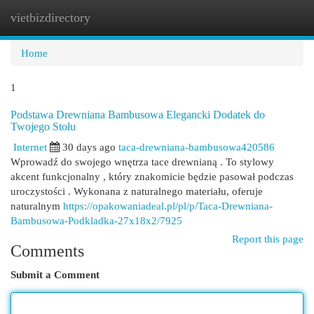
vietbizdirectory
Togg
navi
Home
1
Podstawa Drewniana Bambusowa Elegancki Dodatek do
Twojego Stołu
Internet
30 days ago
taca-drewniana-bambusowa420586
Wprowadź do swojego wnętrza tace drewnianą . To stylowy
akcent funkcjonalny , który znakomicie będzie pasował podczas
uroczystości . Wykonana z naturalnego materiału, oferuje
naturalnym
https://opakowaniadeal.pl/pl/p/Taca-Drewniana-
Bambusowa-Podkladka-27x18x2/7925
Report this page
Comments
Submit a Comment