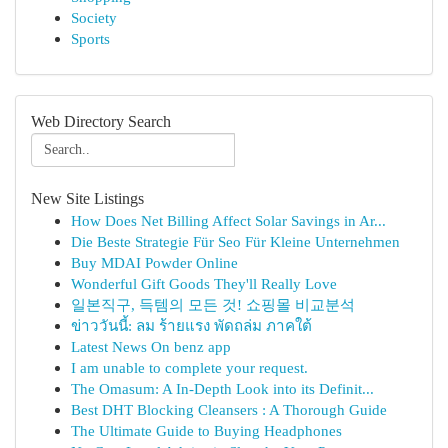
Society
Sports
Web Directory Search
New Site Listings
How Does Net Billing Affect Solar Savings in Ar...
Die Beste Strategie Für Seo Für Kleine Unternehmen
Buy MDAI Powder Online
Wonderful Gift Goods They'll Really Love
일본직구, 득템의 모든 것! 쇼핑몰 비교분석
ข่าววันนี้: ลม ร้ายแรง พัดถล่ม ภาคใต้
Latest News On benz app
I am unable to complete your request.
The Omasum: A In-Depth Look into its Definit...
Best DHT Blocking Cleansers : A Thorough Guide
The Ultimate Guide to Buying Headphones